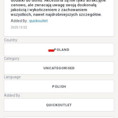
dodatki do domu. Akcesoria są nie tylko atrakcyjne
cenowo, ale zwracają uwagę swoją doskonałą
jakością i wykończeniem z zachowaniem
wszystkich, nawet najdrobniejszych szczegółów.
Added By :
quickoutlet
2025.10.02
Country:
POLAND
Category:
UNCATEGORISED
Language:
POLISH
Added By :
QUICKOUTLET