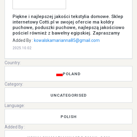
Piękne i najlepszej jakości tekstylia domowe. Sklep
internetowy Cotti.pl w swojej ofercie ma kołdry
puchowe, poduszki puchowe, najlepszą jakościowo
pościel również z bawełny egipskiej. Zapraszamy
Added By :
kowalskamarianna85@gmail.com
2025.10.02
Country:
POLAND
Category:
UNCATEGORISED
Language:
POLISH
Added By :