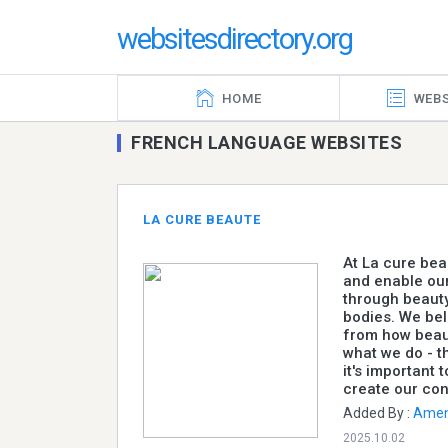
websitesdirectory.org
HOME
WEBS
FRENCH LANGUAGE WEBSITES
LA CURE BEAUTE
At La cure beau
and enable our
through beauty.
bodies. We bel
from how beaut
what we do - t
it's important
create our con
Added By :
Amen
2025.10.02