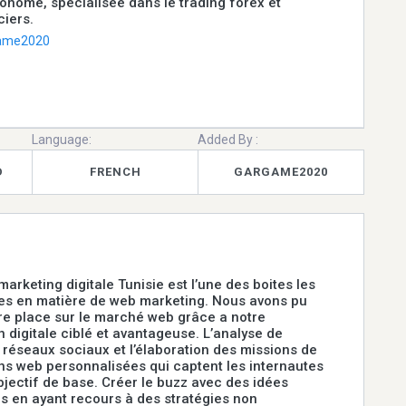
onome, spécialisée dans le trading forex et
iers.
ame2020
Language:
Added By :
D
FRENCH
GARGAME2020
arketing digitale Tunisie est l’une des boites les
es en matière de web marketing. Nous avons pu
re place sur le marché web grâce a notre
digitale ciblé et avantageuse. L’analyse de
s réseaux sociaux et l’élaboration des missions de
s web personnalisées qui captent les internautes
bjectif de base. Créer le buzz avec des idées
s en ayant recours à des stratégies non