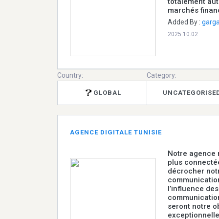
totalement aut
marchés financ
Added By :
garg
2025.10.02
Country:
Category:
GLOBAL
UNCATEGORISE
AGENCE DIGITALE TUNISIE
Notre agence m
plus connecté
décrocher not
communication 
l’influence de
communication
seront notre o
exceptionnelle