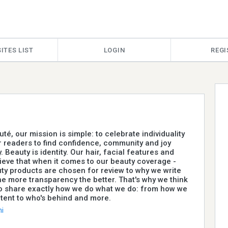
ITES LIST
LOGIN
REGI
té, our mission is simple: to celebrate individuality
 readers to find confidence, community and joy
 Beauty is identity. Our hair, facial features and
ieve that when it comes to our beauty coverage -
y products are chosen for review to why we write
he more transparency the better. That's why we think
 to share exactly how we do what we do: from how we
tent to who's behind and more.
i