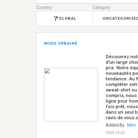
Country:
Category:
GLOBAL
UNCATEGORISE
MODE URBAINE
Découvrez notr
d'un large cho
prix. Notre éq
nouveautés pou
tendance. Au f
compléter votr
sweat-shirt ou
compris, nous 
ligne pour ho
fois prêt, nou
dans un seul b
ravis de vous 
Added By :
Men
2025.10.02