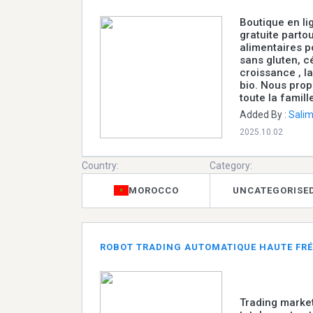
Boutique en li
gratuite parto
alimentaires po
sans gluten, cé
croissance , lai
bio. Nous prop
toute la famill
Added By :
Sali
2025.10.02
Country:
Category:
MOROCCO
UNCATEGORISE
ROBOT TRADING AUTOMATIQUE HAUTE FR
Trading market