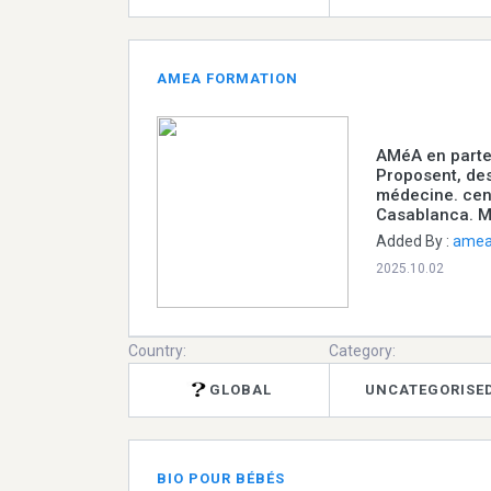
AMEA FORMATION
AMéA en parte
Proposent, des
médecine. cen
Casablanca. 
Added By :
amea
2025.10.02
Country:
Category:
GLOBAL
UNCATEGORISE
BIO POUR BÉBÉS