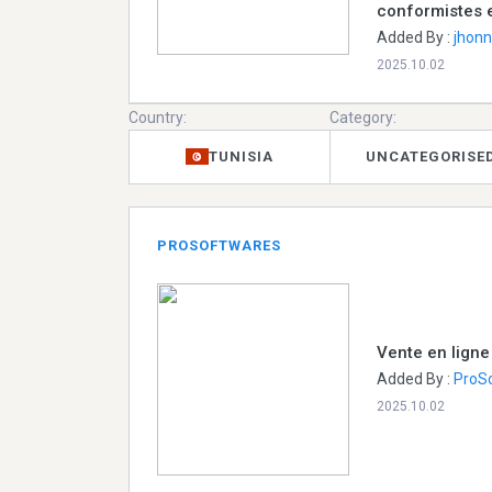
conformistes e
Added By :
jhonn
2025.10.02
Country:
Category:
TUNISIA
UNCATEGORISE
PROSOFTWARES
Vente en ligne
Added By :
ProS
2025.10.02