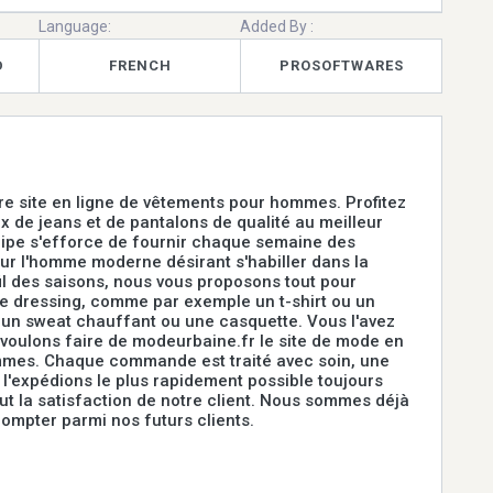
Language:
Added By :
D
FRENCH
PROSOFTWARES
e site en ligne de vêtements pour hommes. Profitez
ix de jeans et de pantalons de qualité au meilleur
uipe s'efforce de fournir chaque semaine des
r l'homme moderne désirant s'habiller dans la
il des saisons, nous vous proposons tout pour
e dressing, comme par exemple un t-shirt ou un
 un sweat chauffant ou une casquette. Vous l'avez
voulons faire de modeurbaine.fr le site de mode en
mmes. Chaque commande est traité avec soin, une
s l'expédions le plus rapidement possible toujours
ut la satisfaction de notre client. Nous sommes déjà
compter parmi nos futurs clients.