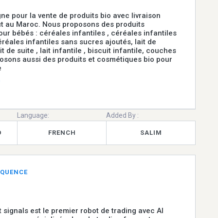
gne pour la vente de produits bio avec livraison
ut au Maroc. Nous proposons des produits
ur bébés : céréales infantiles , céréales infantiles
réales infantiles sans sucres ajoutés, lait de
t de suite , lait infantile , biscuit infantile, couches
osons aussi des produits et cosmétiques bio pour
e
m
Language:
Added By :
D
FRENCH
SALIM
ÉQUENCE
 signals est le premier robot de trading avec AI