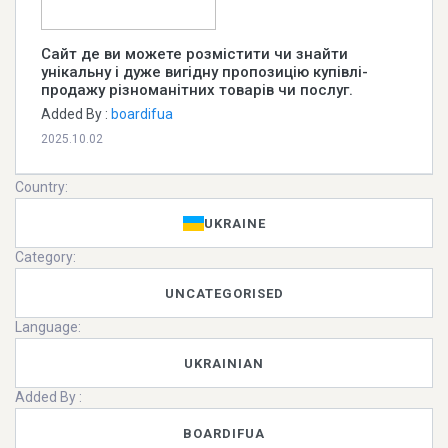
Сайт де ви можете розмістити чи знайти
унікальну і дуже вигідну пропозицію купівлі-
продажу різноманітних товарів чи послуг.
Added By :
boardifua
2025.10.02
Country:
UKRAINE
Category:
UNCATEGORISED
Language:
UKRAINIAN
Added By :
BOARDIFUA