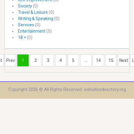
Society
(0)
Travel & Leisure
(0)
Writing & Speaking
(0)
Services
(0)
Entertainment
(0)
18 +
(0)
st
Prev
1
2
3
4
5
...
14
15
Next
Copyright 2026 © All Rights Reserved. websitesdirectory.org