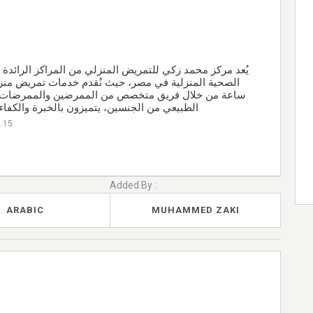
زكي للتمريض المنزلي من المراكز الرائدة في مجال الرعاية
ريق متخصص من الممرضين والممرضات وأخصائيي العلاج
سين، يتميزون بالخبرة والكفاءة العالية في الت
2.15
Added By :
ARABIC
MUHAMMED ZAKI